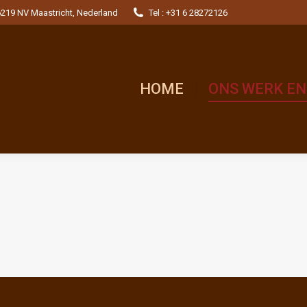
 6219 NV Maastricht, Nederland
Tel : +31 6 28272126
HOME
ONS WERK EN REF
HOME
ONS WERK EN